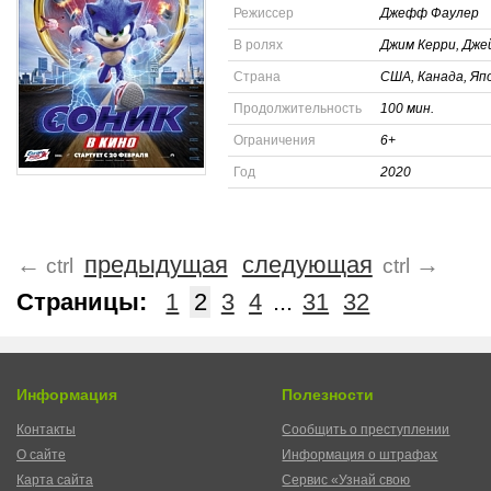
Режиссер
Джефф Фаулер
В ролях
Джим Керри, Дже
Страна
США, Канада, Яп
Продолжительность
100 мин.
Ограничения
6+
Год
2020
←
предыдущая
следующая
→
ctrl
ctrl
Страницы:
1
2
3
4
...
31
32
Информация
Полезности
Контакты
Сообщить о преступлении
О сайте
Информация о штрафах
Карта сайта
Сервис «Узнай свою