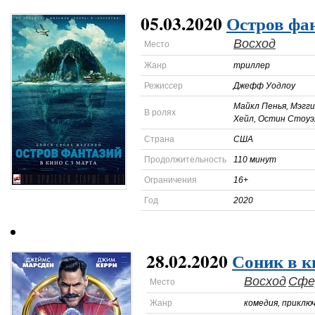
05.03.2020
Остров фа
Восход
Место
Жанр
триллер
Режиссер
Джефф Уодлоу
Майкл Пенья, Мэгги
В ролях
Хейл, Остин Стоуэ
Страна
США
Продолжительность
110 минут
Ограничения
16+
Год
2020
28.02.2020
Соник в к
Восход
Сфе
Место
Жанр
комедия, приклю