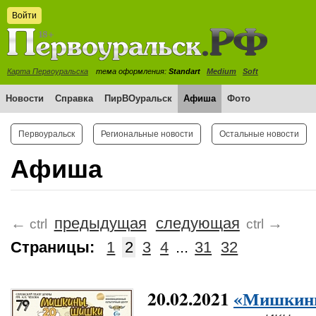
Войти
Карта Первоуральска
тема оформления:
Standart
Medium
Soft
Новости
Справка
ПирВОуральск
Афиша
Фото
Первоуральск
Региональные новости
Остальные новости
Афиша
←
предыдущая
следующая
→
ctrl
ctrl
Страницы:
1
2
3
4
...
31
32
20.02.2021
«Мишкин