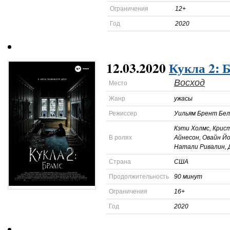
Ограничения
12+
Год
2020
12.03.2020
Кукла 2: 
Восход
Место
Жанр
ужасы
Режиссер
Уильям Брент Бе
Кэти Холмс, Крис
В ролях
Айнесон, Овайн Йо
Натали Ривалин, 
Страна
США
Продолжительность
90 минут
Ограничения
16+
Год
2020