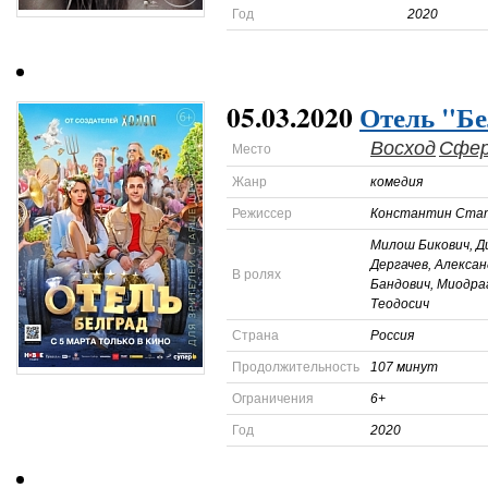
Год
2020
05.03.2020
Отель "Бе
Восход
Сфе
Место
Жанр
комедия
Режиссер
Константин Ста
Милош Бикович, Д
Дергачев, Алекса
В ролях
Бандович, Миодра
Теодосич
Страна
Россия
Продолжительность
107 минут
Ограничения
6+
Год
2020