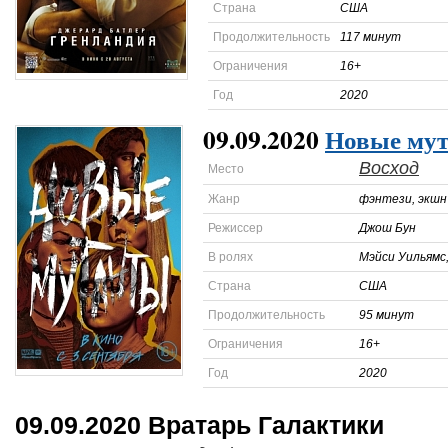
Страна
США
Продолжительность
117 минут
Ограничения
16+
Год
2020
09.09.2020
Новые му
Восход
Место
Жанр
фэнтези, экшн
Режиссер
Джош Бун
В ролях
Мэйси Уильямс
Страна
США
Продолжительность
95 минут
Ограничения
16+
Год
2020
09.09.2020
Вратарь Галактики