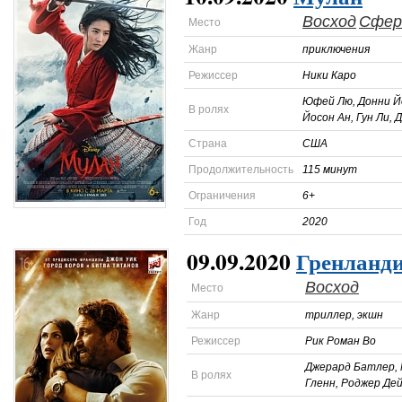
Восход
Сфер
Место
Жанр
приключения
Режиссер
Ники Каро
Юфей Лю, Донни Й
В ролях
Йосон Ан, Гун Ли, 
Страна
США
Продолжительность
115 минут
Ограничения
6+
Год
2020
09.09.2020
Гренланд
Восход
Место
Жанр
триллер, экшн
Режиссер
Рик Роман Во
Джерард Батлер,
В ролях
Гленн, Роджер Де