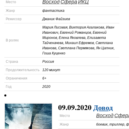
Восход
Сфера
ИКЦ
Место
Жанр
фантастика
Режиссер
Джаник Файзиев
Мария Лисовая, Виктория Агалакова, Иван
Иванович, Евгений Романцов, Евгений
Миронов, Елена Яковлева, Елизавета
В ролях
Тайченачева, Михаил Ефремов, Светлана
Иванова, Светлана Пермякова, Ян Цапник,
Гоша Куценко
Страна
Россия
Продолжительность
120 минут
Ограничения
6+
Год
2020
09.09.2020
Довод
Восход
Сфер
Место
Жанр
боевик, триллер, 