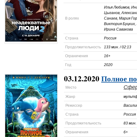
Илья Любимов, Ин
Цыганов, Алексан
В ролях
Санаев, Мария Гор
Виктория Буцких,
Ирина Савакова
Страна
Россия
Продолжительность
133 мин. / 02:13
Ограничения
16+
Год
2020
03.12.2020
Полное п
Сфе
Место
Жанр
мультф
Режиссер
Васили
Страна
Россия
Продолжительность
83 мин. 
Ограничения
6+