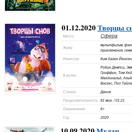
01.12.2020
Творцы с
Сфера
Место
мультфильм, фэнт
Жанр
приключения, сем
Режиссер
Ким Хаген Йенсен,
Робин Демпси, Эм
Гриффин, Том Хей
В ролях
Макдональд, Аль
Васкес, Пол Тайла
Страна
Дания
Продолжительность
81 мин. / 01:21
Ограничения
6+
Год
2020
10.09.2020
Мулан