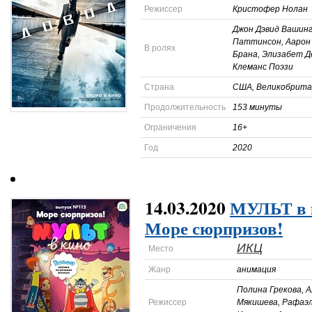
Режиссер
Кристофер Нолан
Джон Дэвид Вашин
Паттинсон, Аарон
В ролях
Брана, Элизабет Д
Клеманс Поэзи
Страна
США, Великобрита
Продолжительность
153 минуты
Ограничения
16+
Год
2020
14.03.2020
МУЛЬТ в к
Море сюрпризов!
ИКЦ
Место
Жанр
анимация
Полина Грекова, 
Режиссер
Мякишева, Рафаэл