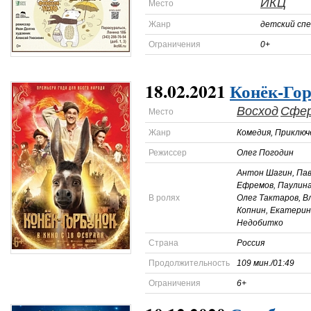
ИКЦ
Место
Жанр
детский сп
Ограничения
0+
18.02.2021
Конёк-Го
Восход
Сфе
Место
Жанр
Комедия, Приключ
Режиссер
Олег Погодин
Антон Шагин, Пав
Ефремов, Паулина
В ролях
Олег Тактаров, В
Копнин, Екатерин
Недобитко
Страна
Россия
Продолжительность
109 мин./01:49
Ограничения
6+