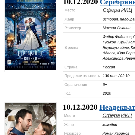
10.12.2020
Серебрян
Сфера
ИКЦ
Место
Жанр
история, мелодра
Режиссер
Михаил Локшин
Федор Федотов, С
Гуськов, Юрий Ко
В ролях
Янушаускайте, Ки
Адаева, Юра Бори
Александра Ревен
Страна
Россия
Продолжительность
130 мин. / 02:10
Ограничения
6+
Год
2020
10.12.2020
Неадекват
Сфера
ИКЦ
Место
Жанр
комедия
Режиссер
Роман Каримов