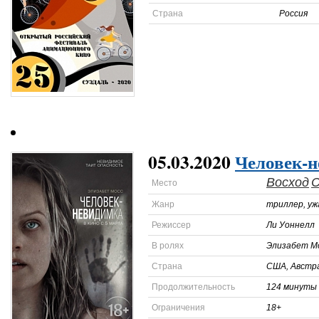
Страна
Россия
05.03.2020
Человек-
Восход
Место
Жанр
триллер, у
Режиссер
Ли Уоннелл
В ролях
Элизабет М
Страна
США, Австр
Продолжительность
124 минуты
Ограничения
18+