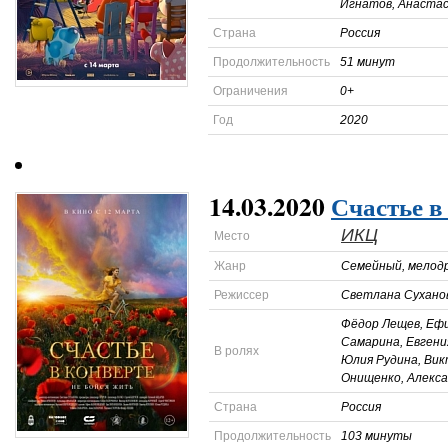
Игнатов, Анастас
Страна
Россия
Продолжительность
51 минут
Ограничения
0+
Год
2020
14.03.2020
Счастье в
ИКЦ
Место
Жанр
Семейный, мелод
Режиссер
Светлана Сухано
Фёдор Лещев, Ефи
Самарина, Евгени
В ролях
Юлия Рудина, Вик
Онищенко, Алекс
Страна
Россия
Продолжительность
103 минуты