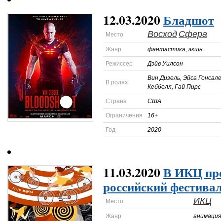
12.03.2020
Бладшот
Восход
Сфера
Место
Жанр
фантастика, экшн
Режиссер
Дэйв Уилсон
Вин Дизель, Эйса Гонсале
В ролях
Кеббелл, Гай Пирс
Страна
США
Ограничения
16+
Год
2020
11.03.2020
В ИКЦ пр
российский фестива
ИКЦ
Место
Жанр
анимация