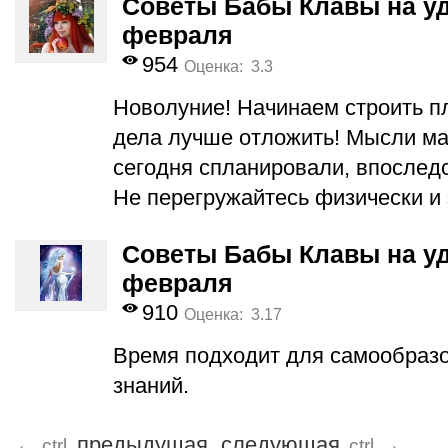
Советы Бабы Клавы на уд
февраля
954
Оценка: 3.3
Новолуние! Начинаем строить п
дела лучше отложить! Мысли мат
сегодня спланировали, впослед
Не перегружайтесь физически и
Советы Бабы Клавы на уд
февраля
910
Оценка: 3.17
Время подходит для самообразо
знаний.
←
предыдущая
следующая
→
ctrl
ctrl