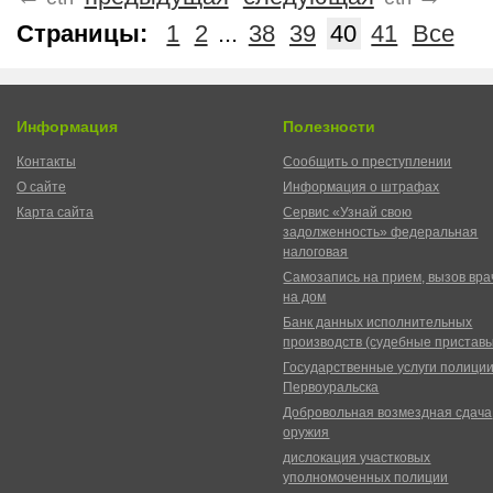
Страницы:
1
2
...
38
39
40
41
Все
Информация
Полезности
Контакты
Сообщить о преступлении
О сайте
Информация о штрафах
Карта сайта
Сервис «Узнай свою
задолженность» федеральная
налоговая
Самозапись на прием, вызов вра
на дом
Банк данных исполнительных
производств (судебные пристав
Государственные услуги полици
Первоуральска
Добровольная возмездная сдача
оружия
дислокация участковых
уполномоченных полиции