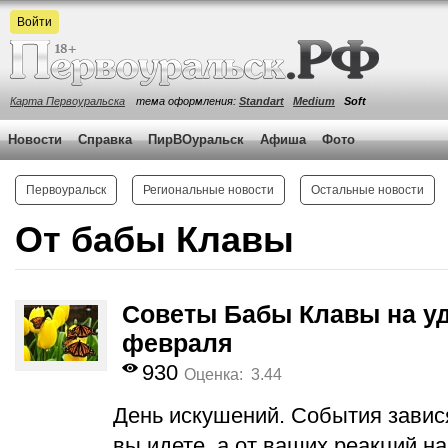
Войти
Карта Первоуральска
тема оформления:
Standart
Medium
Soft
Новости
Справка
ПирВОуральск
Афиша
Фото
Первоуральск
Региональные новости
Остальные новости
От бабы Клавы
Советы Бабы Клавы на уд
февраля
930
Оценка: 3.44
День искушений. События зависят
вы идете, а от ваших реакций на