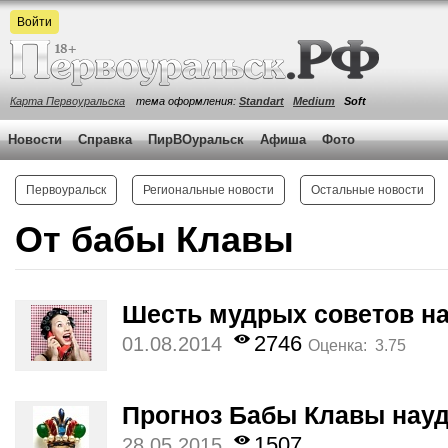
Войти
Карта Первоуральска
тема оформления:
Standart
Medium
Soft
Новости
Справка
ПирВОуральск
Афиша
Фото
Первоуральск
Региональные новости
Остальные новости
От бабы Клавы
Шесть мудрых советов н
2746
01.08.2014
Оценка: 3.75
Прогноз Бабы Клавы науд
1507
28.05.2015