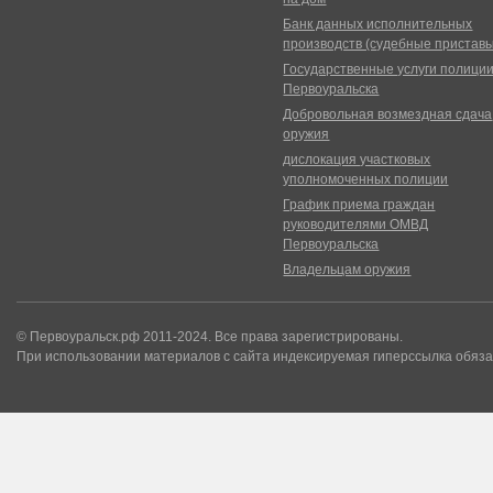
Банк данных исполнительных
производств (судебные пристав
Государственные услуги полици
Первоуральска
Добровольная возмездная сдача
оружия
дислокация участковых
уполномоченных полиции
График приема граждан
руководителями ОМВД
Первоуральска
Владельцам оружия
© Первоуральск.рф 2011-2024. Все права зарегистрированы.
При использовании материалов с сайта индексируемая гиперссылка обяза