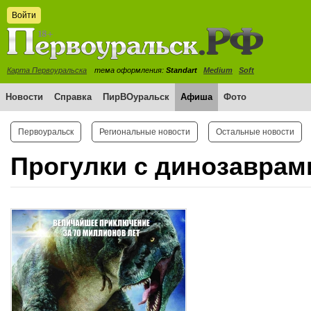
Войти
Карта Первоуральска
тема оформления:
Standart
Medium
Soft
Новости
Справка
ПирВОуральск
Афиша
Фото
Первоуральск
Региональные новости
Остальные новости
Прогулки с динозаврам