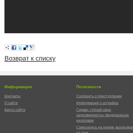
Возврат к списку
Информация
Полезности
Контакты
Сообщить о преступлении
О сайте
Информация о штрафах
Карта сайта
Сервис «Узнай свою
задолженность» федеральная
налоговая
Самозапись на прием, вызов вра
на дом