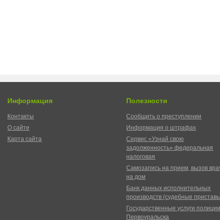
Информация
Полезности
Контакты
Сообщить о преступлении
О сайте
Информация о штрафах
Карта сайта
Сервис «Узнай свою
задолженность» федеральная
налоговая
Самозапись на прием, вызов вра
на дом
Банк данных исполнительных
производств (судебные пристав
Государственные услуги полици
Первоуральска