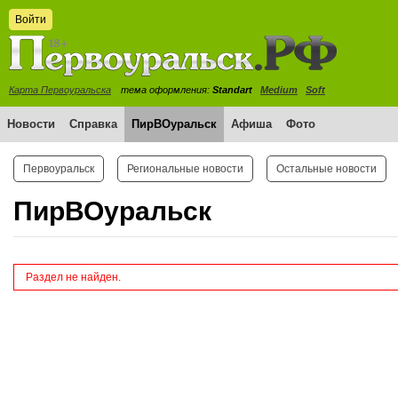
Войти
Карта Первоуральска
тема оформления:
Standart
Medium
Soft
Новости
Справка
ПирВОуральск
Афиша
Фото
Первоуральск
Региональные новости
Остальные новости
ПирВОуральск
Раздел не найден.