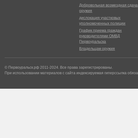
Добровольная возмездная сдача
оружия
дислокация участковых
уполномоченных полиции
График приема граждан
руководителями ОМВД
Первоуральска
Владельцам оружия
© Первоуральск.рф 2011-2024. Все права зарегистрированы.
При использовании материалов с сайта индексируемая гиперссылка обяза