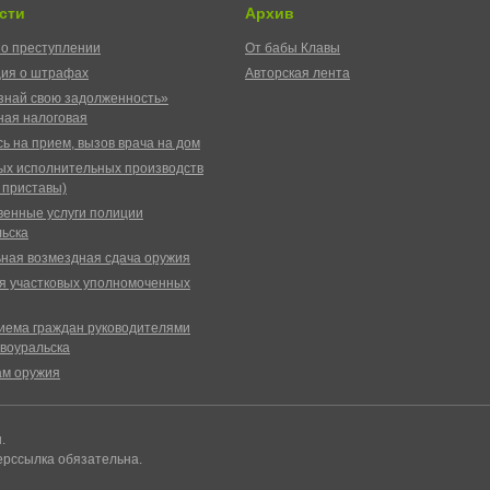
сти
Архив
о преступлении
От бабы Клавы
ия о штрафах
Авторская лента
знай свою задолженность»
ая налоговая
ь на прием, вызов врача на дом
ых исполнительных производств
 приставы)
венные услуги полиции
ьска
ная возмездная сдача оружия
я участковых уполномоченных
иема граждан руководителями
воуральска
ам оружия
ы.
ерссылка обязательна.