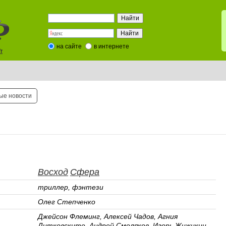
на сайте
в интернете
t
ые новости
Восход
Сфера
триллер, фэнтези
Олег Степченко
Джейсон Флеминг, Алексей Чадов, Агния
Дитковските, Андрей Смоляков, Игорь Жижикин,