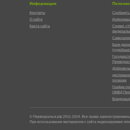
Информация
Полезно
Контакты
Сообщить 
О сайте
Информац
Карта сайта
Сервис «У
федеральн
Самозапис
Банк данн
(судебные
Государст
Первоурал
Доброволь
дислокаци
полиции
График пр
ОМВД Пер
Владельц
© Первоуральск.рф 2011-2024. Все права зарегистрирован
При использовании материалов с сайта индексируемая гип