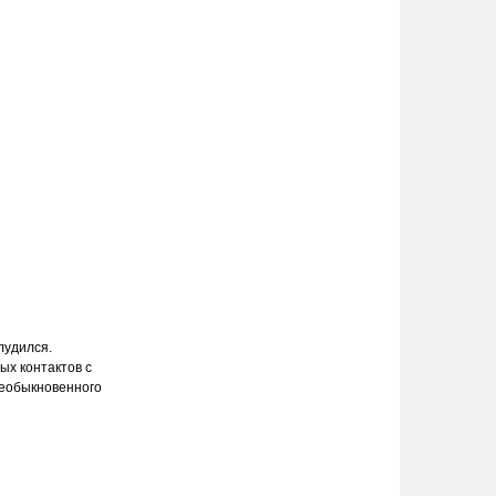
лудился.
ых контактов с
необыкновенного