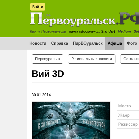
Войти
Карта Первоуральска
тема оформления:
Standart
Medium
Sof
Новости
Справка
ПирВОуральск
Афиша
Фото
Первоуральск
Региональные новости
Остальн
Вий 3D
30.01.2014
Место
Жанр
Режиссер