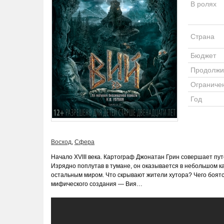
В ролях
Страна
Бюджет
Продолжи
Ограниче
Год
Восход
,
Сфера
Начало XVIII века. Картограф Джонатан Грин совершает пу
Изрядно поплутав в тумане, он оказывается в небольшом ка
остальным миром. Что скрывают жители хутора? Чего боятс
мифического создания — Вия…