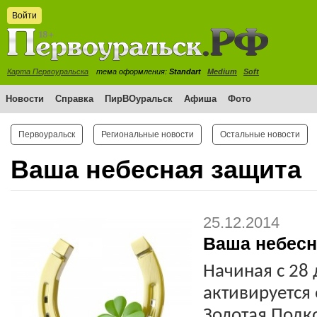
Войти
Карта Первоуральска
тема оформления:
Standart
Medium
Soft
Новости
Справка
ПирВОуральск
Афиша
Фото
Первоуральск
Региональные новости
Остальные новости
Ваша небесная защита
25.12.2014
Ваша небесн
Начиная с 28 
активируется 
Золотая Подко