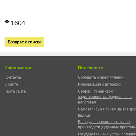
1604
Возврат к списку
Информация
Полезности
Контакты
Сообщить о преступлении
О сайте
Информация о штрафах
Карта сайта
Сервис «Узнай свою
задолженность» федеральная
налоговая
Самозапись на прием, вызов вра
на дом
Банк данных исполнительных
производств (судебные пристав
Государственные услуги полици