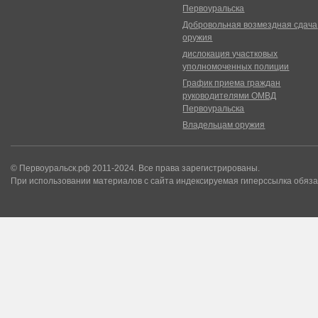
Первоуральска
Добровольная возмездная сдача
оружия
дислокация участковых
уполномоченных полиции
График приема граждан
руководителями ОМВД
Первоуральска
Владельцам оружия
© Первоуральск.рф 2011-2024. Все права зарегистрированы.
При использовании материалов с сайта индексируемая гиперссылка обяза