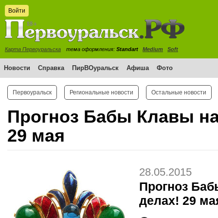
Войти
Карта Первоуральска
тема оформления:
Standart
Medium
Soft
Новости
Справка
ПирВОуральск
Афиша
Фото
Первоуральск
Региональные новости
Остальные новости
Прогноз Бабы Клавы на
29 мая
28.05.2015
Прогноз Баб
делах! 29 ма