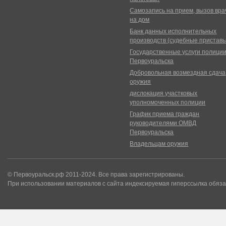
Самозапись на прием, вызов вра
на дом
Банк данных исполнительных
производств (судебные пристав
Государственные услуги полици
Первоуральска
Добровольная возмездная сдача
оружия
дислокация участковых
уполномоченных полиции
График приема граждан
руководителями ОМВД
Первоуральска
Владельцам оружия
© Первоуральск.рф 2011-2024. Все права зарегистрированы.
При использовании материалов с сайта индексируемая гиперссылка обяза