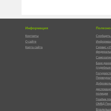
Информация
Полезно
Контакты
Сообщить 
О сайте
Информац
Карта сайта
Сервис «У
федеральн
Самозапис
Банк данн
(судебные
Государст
Первоурал
Доброволь
дислокаци
полиции
График пр
ОМВД Пер
Владельц