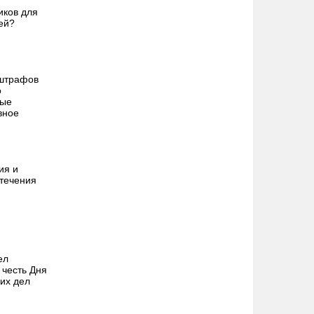
иков для
ей?
 штрафов
о
вые
вное
ия и
 течения
ел
честь Дня
их дел