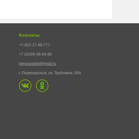
Контакты
+7-922-17-48-777
+7 (3439) 66-66-86
pervouralskrf@mail.ru
г. Первоуральск, ул. Трубников, 58А