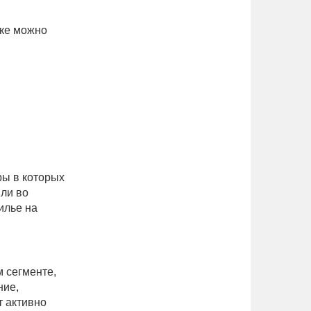
нке можно
ры в которых
ыли во
илье на
м сегменте,
ние,
т активно