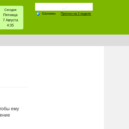
Сегодня
Пятница
7 Августа
4:35
чтобы ему
шение