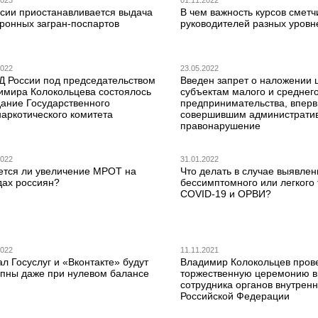
2023
01.11.2022
ссии приостанавливается выдача
В чем важность курсов сметч
тронных загран-поспартов
руководителей разных уровн
2022
23.05.2022
Д России под председательством
Введен запрет о наложении
имира Колокольцева состоялось
субъектам малого и среднег
дание Государственного
предпринимательства, впер
наркотического комитета
совершившим администрати
правонарушение
2022
31.01.2022
ется ли увеличение МРОТ на
Что делать в случае выявлен
дах россиян?
бессимптомного или легкого
COVID-19 и ОРВИ?
2022
11.11.2021
л Госуслуг и «Вконтакте» будут
Владимир Колокольцев пров
упны даже при нулевом балансе
торжественную церемонию в 
сотрудника органов внутренн
Российской Федерации