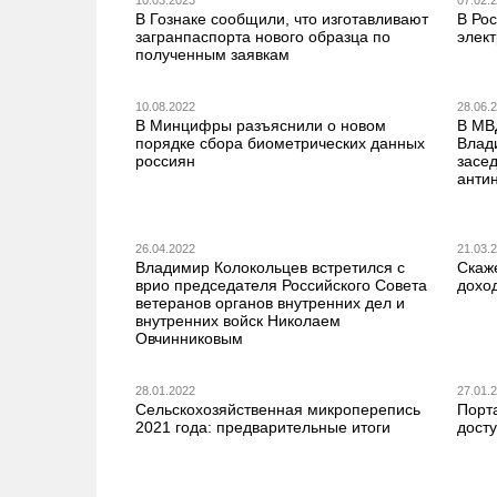
10.03.2023
07.02.
В Гознаке сообщили, что изготавливают
В Ро
загранпаспорта нового образца по
элек
полученным заявкам
10.08.2022
28.06.
В Минцифры разъяснили о новом
В МВ
порядке сбора биометрических данных
Влад
россиян
засе
анти
26.04.2022
21.03.
Владимир Колокольцев встретился с
Скаж
врио председателя Российского Совета
дохо
ветеранов органов внутренних дел и
внутренних войск Николаем
Овчинниковым
28.01.2022
27.01.
Сельскохозяйственная микроперепись
Порта
2021 года: предварительные итоги
дост