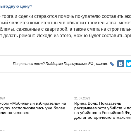
выгодную цену?
торга и сделки стараются помочь покупателю составить эк
рый является компетентным в области строительства, може
облемы, связанные с квартирой, а также смета на строитель
т делать ремонт. Исходя из этого, можно будет составить а
Понравился пост? Поддержи Первоуральск.РФ , нажми:
2024
21.07.2023
исом «Мобильный избиратель» на
Ирина Волк: Показатель
лугах воспользовались уже более
раскрываемости убийств и п
ллиона человек
на убийство в Российской Ф
достиг исторического макси