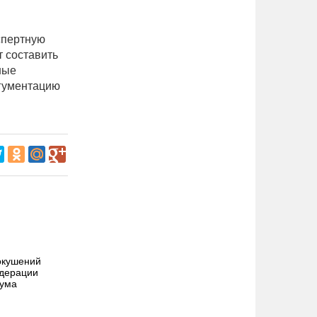
спертную
т составить
ные
ргументацию
окушений
едерации
мума