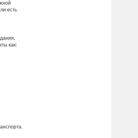
ажной
ли есть
Здания,
ты как:
ранспорта.