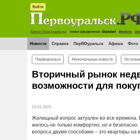
Войти
Карта Первоуральска
тема оформления:
Standart
Medium
Sof
Новости
Справка
ПирВОуральск
Афиша
Фото
Первоуральск
Региональные новости
Остальн
Вторичный рынок недв
возможности для поку
12.01.2023
Жилищный вопрос актуален во все времена. К
жилось не только комфортно, но и безопасн
вопроса двумя способами – это квартиры на 