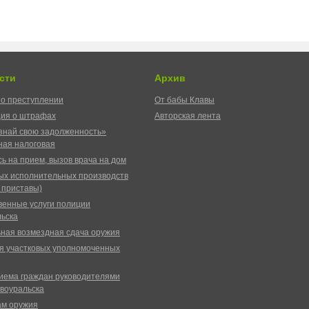
сти
Архив
о преступлении
От бабы Клавы
ия о штрафах
Авторская лента
знай свою задолженность»
ая налоговая
ь на прием, вызов врача на дом
ых исполнительных производств
 приставы)
венные услуги полиции
ьска
ная возмездная сдача оружия
я участковых уполномоченных
иема граждан руководителями
воуральска
ам оружия