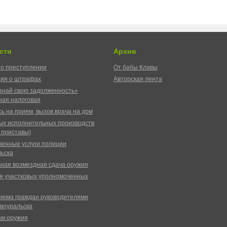
сти
Архив
о преступлении
От бабы Клавы
ия о штрафах
Авторская лента
знай свою задолженность»
ая налоговая
ь на прием, вызов врача на дом
ых исполнительных производств
 приставы)
венные услуги полиции
ьска
ная возмездная сдача оружия
я участковых уполномоченных
иема граждан руководителями
воуральска
ам оружия