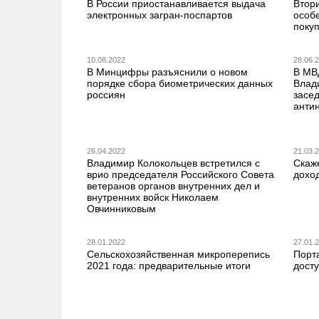
В России приостанавливается выдача
Втор
электронных загран-поспартов
особ
поку
10.08.2022
28.06.
В Минцифры разъяснили о новом
В МВ
порядке сбора биометрических данных
Влад
россиян
засе
анти
26.04.2022
21.03.
Владимир Колокольцев встретился с
Скаж
врио председателя Российского Совета
дохо
ветеранов органов внутренних дел и
внутренних войск Николаем
Овчинниковым
28.01.2022
27.01.
Сельскохозяйственная микроперепись
Порта
2021 года: предварительные итоги
дост