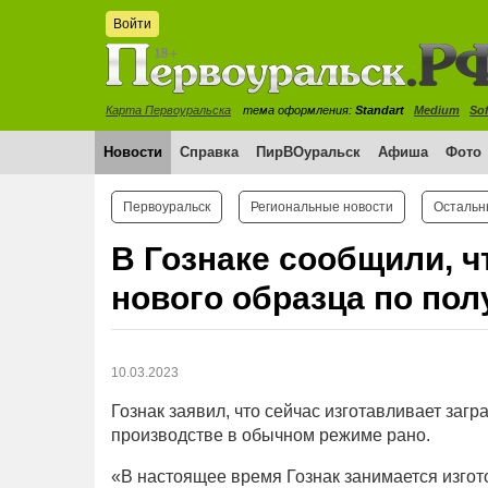
Войти
Карта Первоуральска
тема оформления:
Standart
Medium
Sof
Новости
Справка
ПирВОуральск
Афиша
Фото
Первоуральск
Региональные новости
Остальн
В Гознаке сообщили, ч
нового образца по по
10.03.2023
Гознак заявил, что сейчас изготавливает заг
производстве в обычном режиме рано.
«В настоящее время Гознак занимается изго