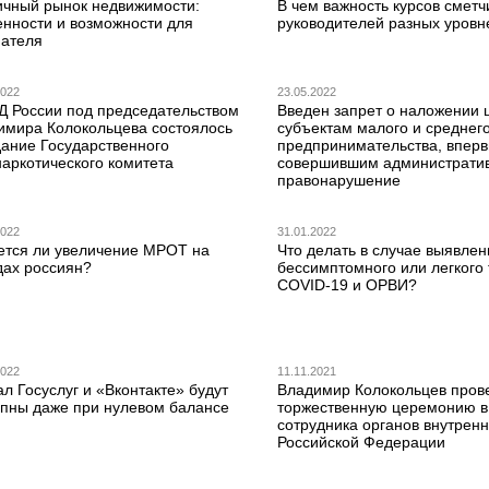
ичный рынок недвижимости:
В чем важность курсов сметч
енности и возможности для
руководителей разных уровн
пателя
2022
23.05.2022
Д России под председательством
Введен запрет о наложении
имира Колокольцева состоялось
субъектам малого и среднег
дание Государственного
предпринимательства, впер
наркотического комитета
совершившим администрати
правонарушение
2022
31.01.2022
ется ли увеличение МРОТ на
Что делать в случае выявлен
дах россиян?
бессимптомного или легкого
COVID-19 и ОРВИ?
2022
11.11.2021
л Госуслуг и «Вконтакте» будут
Владимир Колокольцев пров
упны даже при нулевом балансе
торжественную церемонию в 
сотрудника органов внутренн
Российской Федерации