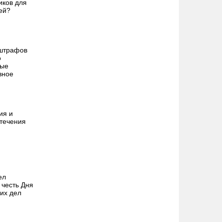
иков для
ей?
 штрафов
о
вые
вное
ия и
 течения
ел
честь Дня
их дел