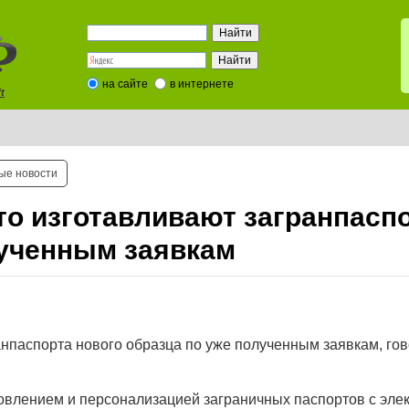
на сайте
в интернете
t
ые новости
то изготавливают загранпасп
лученным заявкам
ранпаспорта нового образца по уже полученным заявкам, гов
товлением и персонализацией заграничных паспортов с эл