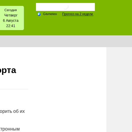
Сегодня
Четверг
6 Августа
22:41
орта
орить об их
ектронным