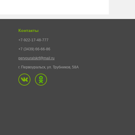
Контакты
+7-922-17-48-777
+7 (3439) 66-66-86
pervouralskrf@mail.ru
г. Первоуральск, ул. Трубников, 58А