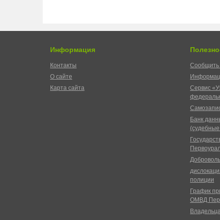
Информация
Полезно
Контакты
Сообщить 
О сайте
Информац
Карта сайта
Сервис «У
федеральн
Самозапис
Банк данн
(судебные
Государст
Первоурал
Доброволь
дислокаци
полиции
График пр
ОМВД Пер
Владельц