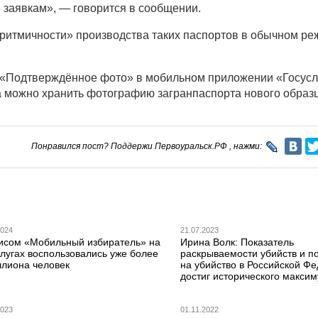
заявкам», — говорится в сообщении.
 «ритмичности» производства таких паспортов в обычном ре
«Подтверждённое фото» в мобильном приложении «Госуслу
а можно хранить фотографию загранпаспорта нового образц
Понравился пост? Поддержи Первоуральск.РФ , нажми:
2024
21.07.2023
исом «Мобильный избиратель» на
Ирина Волк: Показатель
лугах воспользовались уже более
раскрываемости убийств и п
ллиона человек
на убийство в Российской Ф
достиг исторического макси
2023
01.11.2022