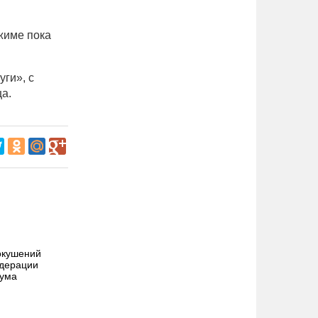
жиме пока
ги», с
а.
окушений
едерации
мума